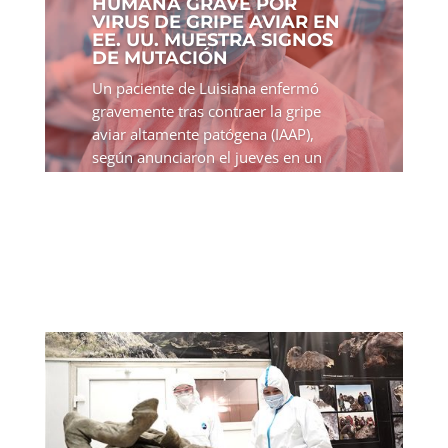
HUMANA GRAVE POR
VIRUS DE GRIPE AVIAR EN
EE. UU. MUESTRA SIGNOS
DE MUTACIÓN
Un paciente de Luisiana enfermó
gravemente tras contraer la gripe
aviar altamente patógena (IAAP),
según anunciaron el jueves en un
comunicado los Centros para el
Control y la Prevención de
Enfermedades (CDC) de Estados
Unidos. Se trata...