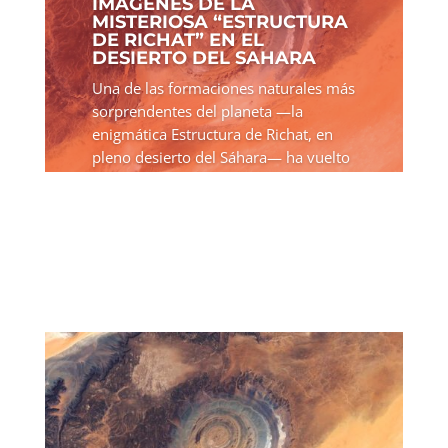
IMÁGENES DE LA
MISTERIOSA “ESTRUCTURA
DE RICHAT” EN EL
DESIERTO DEL SAHARA
Una de las formaciones naturales más
sorprendentes del planeta —la
enigmática Estructura de Richat, en
pleno desierto del Sáhara— ha vuelto
a captar la atención mundial tras la
publicación de nuevas imágenes
satelitales difundidas por la...