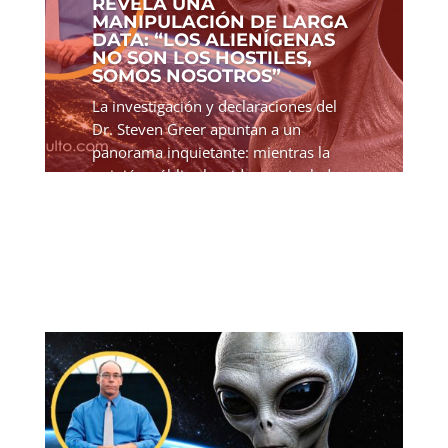
REVELA UNA
MANIPULACIÓN DE LARGA
DATA: “LOS ALIENÍGENAS
NO SON LOS HOSTILES,
SOMOS NOSOTROS”
La investigación y declaraciones del
Dr. Steven Greer apuntan a un
panorama inquietante: mientras la
opinión pública ha sido manipulada
para temer a los extraterrestres, en
realidad la hostilidad proviene de
acciones humanas. Sus...