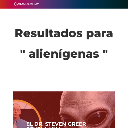
Resultados para
" alienígenas "
EL DR. STEVEN GREER