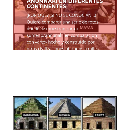
ANUNNAKI EN DIFERENTES
CONTINENTES
¡POR QUÉ? ¡SI NO SE CONOCÍAN...!
Quiero compartir una serie de fotos
donde se muestran «arte»
sumerio/annunaki en comparación
con «arte» hecho y construido por
otras civilizaciones ubicados a miles
de kilómetros de distancia, y según
la...