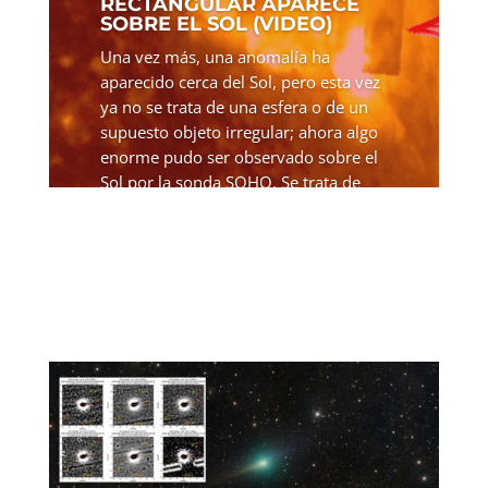
RECTANGULAR APARECE
SOBRE EL SOL (VIDEO)
Una vez más, una anomalía ha
aparecido cerca del Sol, pero esta vez
ya no se trata de una esfera o de un
supuesto objeto irregular; ahora algo
enorme pudo ser observado sobre el
Sol por la sonda SOHO. Se trata de
una forma rectangular con...