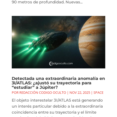
90 metros de profundidad. Nuevas...
Detectada una extraordinaria anomalía en
3I/ATLAS: ¿ajustó su trayectoria para
“estudiar” a Júpiter?
POR
REDACCIÓN CODIGO OCULTO
|
NOV 22, 2025
|
SPACE
El objeto interestelar 3I/ATLAS está generando
un interés particular debido a la extraordinaria
coincidencia entre su trayectoria y el límite