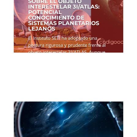
SOBRE EL OBJETO
INTERESTELAR 3I/ATLAS:
POTENCIAL
CONOCIMIENTO DE
SISTEMAS PLANETARIOS
LEJANOS
El Instituto SETI ha adoptado una
postura rigurosa y prudente frente al
objeto interestelar 3I/ATLAS. Aunque
reconoce su rareza y potencial para
revelar información sobre sistemas
planetarios lejanos, mantiene que las
evidencias actuales...