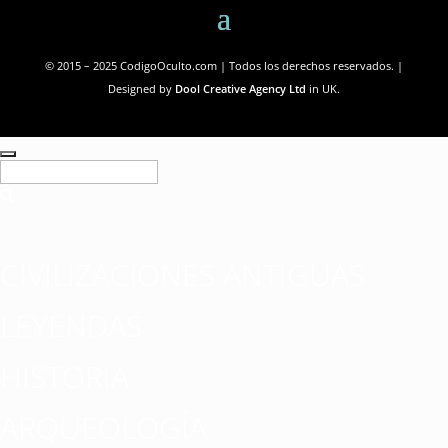
© 2015 – 2025 CodigoOculto.com | Todos los derechos reservados. |
Designed by
Dool Creative Agency Ltd
in UK.
CIVILIZACIONES ANTIGUAS
LEYENDAS
HISTORIA
ARQUEOLOGÍA