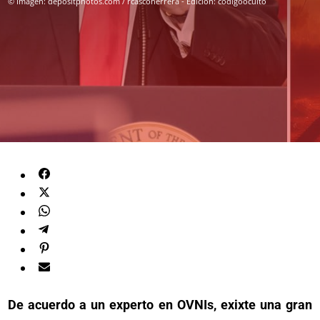
© Imagen: depositphotos.com / rcascoherrera - Edición: codigooculto
De acuerdo a un experto en OVNIs, exixte una gran