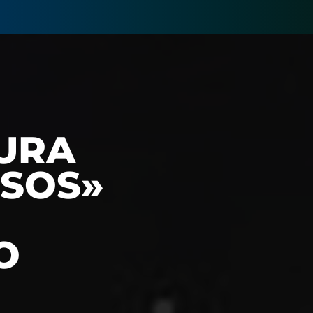
URA
OSOS»
O