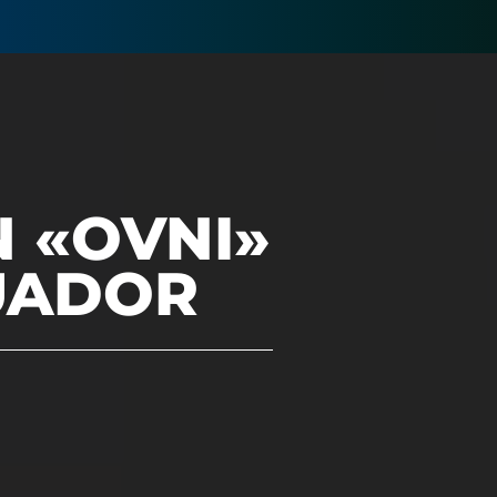
N «OVNI»
UADOR