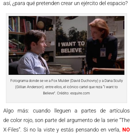
así, ¿para qué pretenden crear un ejército del espacio?
Fotograma donde se ve a Fox Mulder (David Duchovny) y a Dana Scully
(Gillian Anderson). entre ellos, el icónico cartel que reza “I want to
Believe”. Crédito: esquire.com
Algo más: cuando lleguen a partes de artículos
de
color rojo
, son parte del argumento de la serie “The
X-Files”. Si no la viste y estás pensando en verla,
NO