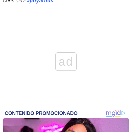
considera
apoyarnos
.
ad