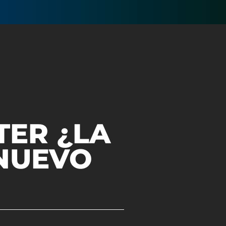
N
TER ¿LA
NUEVO