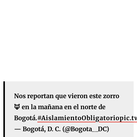
Nos reportan que vieron este zorro
🦊 en la mañana en el norte de
Bogotá.
#AislamientoObligatorio
pic.
— Bogotá, D. C. (@Bogota__DC)