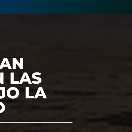
RAN
N LAS
JO LA
O