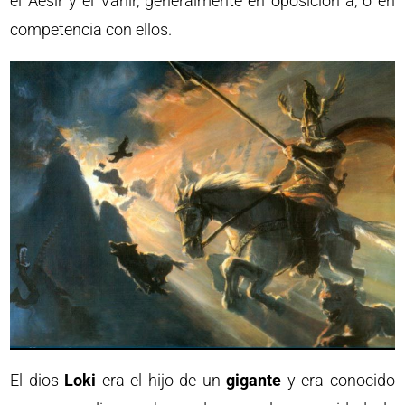
el Aesir y el Vanir, generalmente en oposición a, o en
competencia con ellos.
El dios
Loki
era el hijo de un
gigante
y era conocido