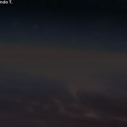
ndo T.