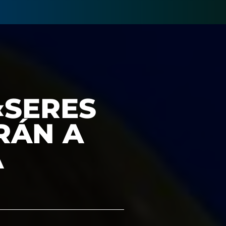
«SERES
RÁN A
A