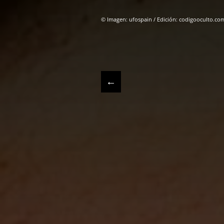
© Imagen: ufospain / Edición: codigooculto.co
←