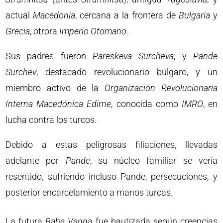
actual
Macedonia
, cercana a la frontera de
Bulgaria
y
Grecia
, otrora
Imperio
Otomano
.
Sus padres fueron
Pareskeva
Surcheva
, y
Pande
Surchev
, destacado revolucionario búlgaro, y un
miembro activo de la
Organización
Revolucionaria
Interna
Macedónica
Edirne
, conocida como
IMRO
, en
lucha contra los turcos.
Debido a estas peligrosas filiaciones, llevadas
adelante por
Pande
, su núcleo familiar se vería
resentido, sufriendo incluso Pande, persecuciones, y
posterior encarcelamiento a manos turcas.
La futura
Baba
Vanga
fue bautizada según creencias