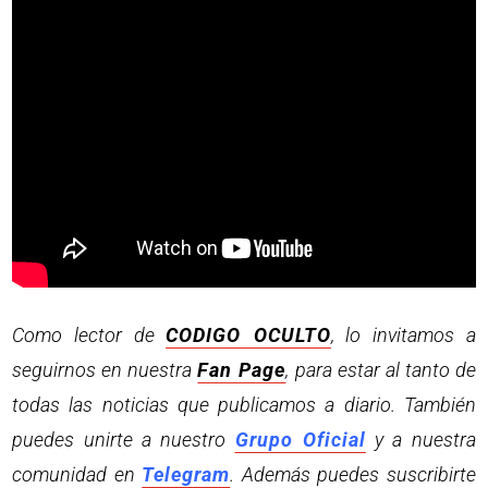
Como lector de
CODIGO OCULTO
, lo invitamos a
seguirnos en nuestra
Fan Page
, para estar al tanto de
todas las noticias que publicamos a diario. También
puedes unirte a nuestro
Grupo Oficial
y a nuestra
comunidad en
Telegram
. Además puedes suscribirte