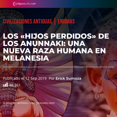
|
CIVILIZACIONES ANTIGUAS
ENIGMAS
LOS «HIJOS PERDIDOS» DE
LOS ANUNNAKI: UNA
NUEVA RAZA HUMANA EN
MELANESIA
Publicado el 12 Sep 2019
Por
Erick Sumoza
46.261
© Imagen: archivo / codigooculto.com