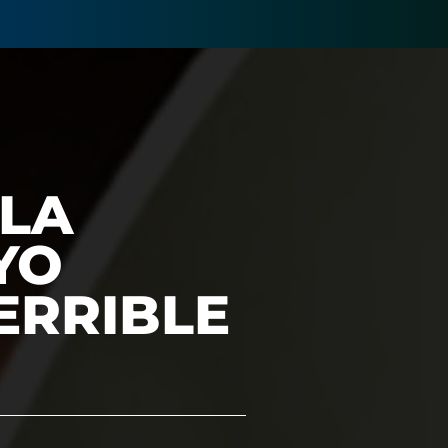
 LA
YO
ERRIBLE