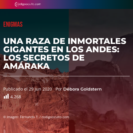
ENIGMAS
UNA RAZA DE INMORTALES
GIGANTES EN LOS ANDES:
LOS SECRETOS DE
AMÁRAKA
Publicado el 29 Jun 2020
Por
Débora Goldstern
4.268
© Imagen: Fernando T. / codigooculto.com