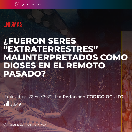
ENIGMAS
¿FUERON SERES
“EXTRATERRESTRES”
MALINTERPRETADOS COMO
DIOSES EN EL REMOTO
PASADO?
Publicado el 28 Ene 2022
Por
Redacción CODIGO OCULTO
3.649
© Imagen: 20th Century Fox