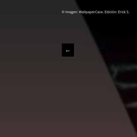
© Imagen: WallpaperCave. Edición: Erick S.
←