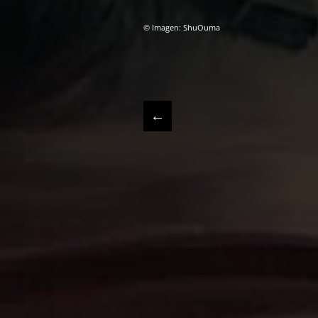
© Imagen: ShuOuma
←