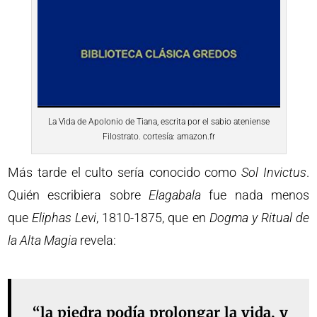
La Vida de Apolonio de Tiana, escrita por el sabio ateniense
Filostrato. cortesía: amazon.fr
Más tarde el culto sería conocido como
Sol Invictus
.
Quién escribiera sobre
Elagabala
fue nada menos
que
Eliphas Levi
, 1810-1875, que en
Dogma y Ritual de
la Alta Magia
revela:
“la piedra podía prolongar la vida, y