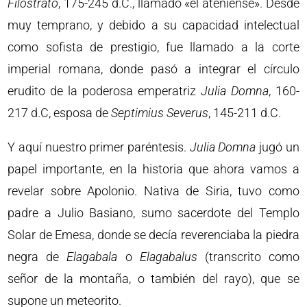
Filostrato
, 175-245 d.C., llamado «el ateniense». Desde
muy temprano, y debido a su capacidad intelectual
como sofista de prestigio, fue llamado a la corte
imperial romana, donde pasó a integrar el círculo
erudito de la poderosa emperatriz
Julia Domna
, 160-
217 d.C, esposa de
Septimius Severus
, 145-211 d.C.
Y aquí nuestro primer paréntesis.
Julia Domna
jugó un
papel importante, en la historia que ahora vamos a
revelar sobre Apolonio. Nativa de Siria, tuvo como
padre a Julio Basiano, sumo sacerdote del Templo
Solar de Emesa, donde se decía reverenciaba la piedra
negra de
Elagabala
o
Elagabalus
(transcrito como
señor de la montaña, o también del rayo), que se
supone un meteorito.