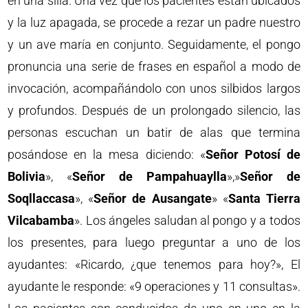
en una silla. Una vez que los pacientes están ubicados
y la luz apagada, se procede a rezar un padre nuestro
y un ave maría en conjunto. Seguidamente, el pongo
pronuncia una serie de frases en español a modo de
invocación, acompañándolo con unos silbidos largos
y profundos. Después de un prolongado silencio, las
personas escuchan un batir de alas que termina
posándose en la mesa diciendo: «
Señor Potosí de
Bolivia
», «
Señor de Pampahuaylla
»,»
Señor de
Soqllaccasa
», «
Señor de Ausangate
» «
Santa Tierra
Vilcabamba
». Los ángeles saludan al pongo y a todos
los presentes, para luego preguntar a uno de los
ayudantes: «Ricardo, ¿que tenemos para hoy?», El
ayudante le responde: «9 operaciones y 11 consultas».