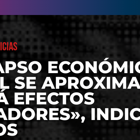
ICIAS
APSO ECONÓMI
L SE APROXIMA
Á EFECTOS
ADORES», INDI
OS