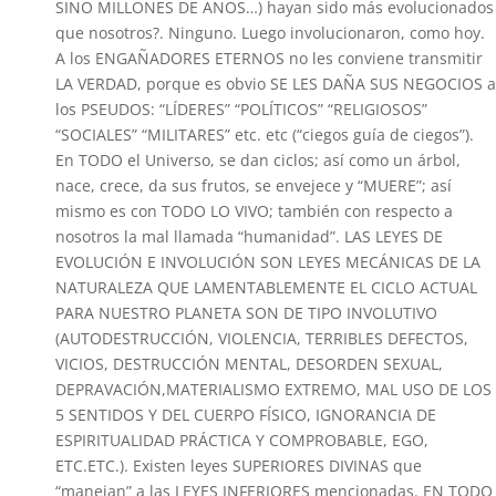
SINO MILLONES DE AÑOS…) hayan sido más evolucionados
que nosotros?. Ninguno. Luego involucionaron, como hoy.
A los ENGAÑADORES ETERNOS no les conviene transmitir
LA VERDAD, porque es obvio SE LES DAÑA SUS NEGOCIOS a
los PSEUDOS: “LÍDERES” “POLÍTICOS” “RELIGIOSOS”
“SOCIALES” “MILITARES” etc. etc (“ciegos guía de ciegos”).
En TODO el Universo, se dan ciclos; así como un árbol,
nace, crece, da sus frutos, se envejece y “MUERE”; así
mismo es con TODO LO VIVO; también con respecto a
nosotros la mal llamada “humanidad”. LAS LEYES DE
EVOLUCIÓN E INVOLUCIÓN SON LEYES MECÁNICAS DE LA
NATURALEZA QUE LAMENTABLEMENTE EL CICLO ACTUAL
PARA NUESTRO PLANETA SON DE TIPO INVOLUTIVO
(AUTODESTRUCCIÓN, VIOLENCIA, TERRIBLES DEFECTOS,
VICIOS, DESTRUCCIÓN MENTAL, DESORDEN SEXUAL,
DEPRAVACIÓN,MATERIALISMO EXTREMO, MAL USO DE LOS
5 SENTIDOS Y DEL CUERPO FÍSICO, IGNORANCIA DE
ESPIRITUALIDAD PRÁCTICA Y COMPROBABLE, EGO,
ETC.ETC.). Existen leyes SUPERIORES DIVINAS que
“manejan” a las LEYES INFERIORES mencionadas. EN TODO