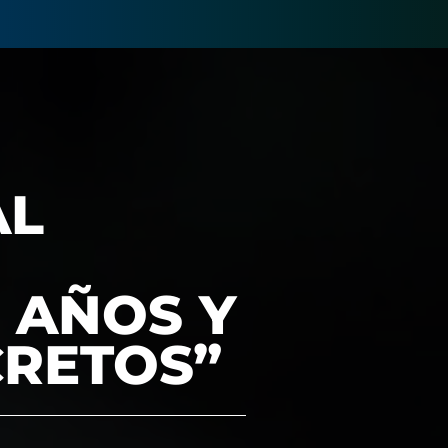
AL
 AÑOS Y
CRETOS”