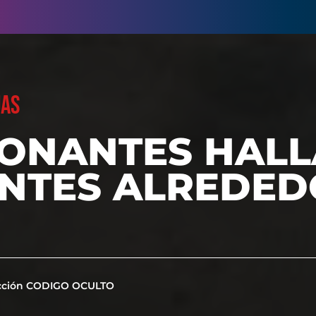
UAS
IONANTES HAL
ANTES ALREDED
cción CODIGO OCULTO