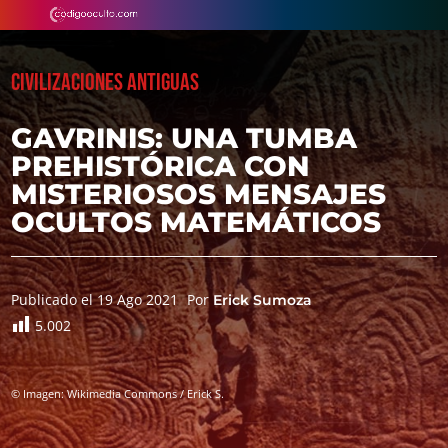
CIVILIZACIONES ANTIGUAS
GAVRINIS: UNA TUMBA
PREHISTÓRICA CON
MISTERIOSOS MENSAJES
OCULTOS MATEMÁTICOS
Publicado el 19 Ago 2021
Por
Erick Sumoza
5.002
© Imagen: Wikimedia Commons / Erick S.