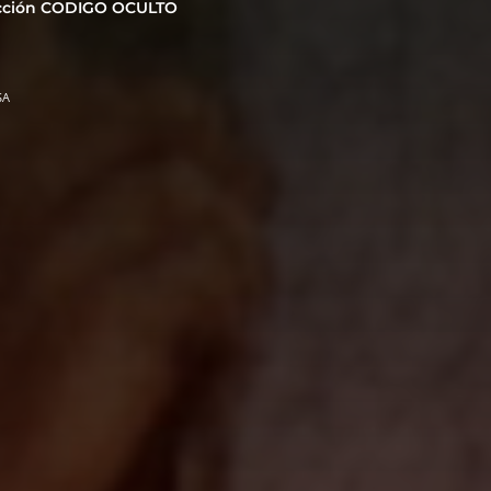
cción CODIGO OCULTO
SA