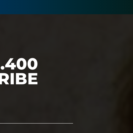
.400
RIBE