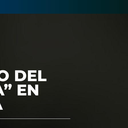
O DEL
” EN
A