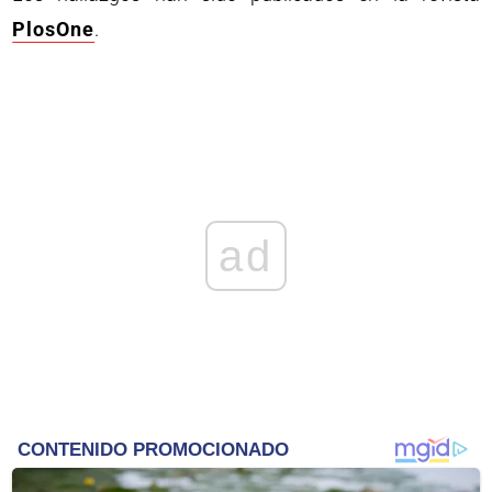
PlosOne
.
ad