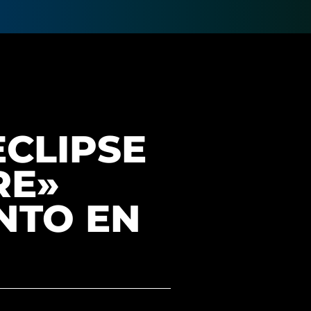
ECLIPSE
RE»
NTO EN