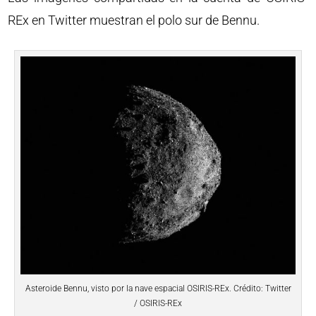
REx en Twitter muestran el polo sur de Bennu.
Asteroide Bennu, visto por la nave espacial OSIRIS-REx. Crédito: Twitter
/ OSIRIS-REx