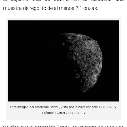
muestra de regolito de al menos 2.1 onzas.
Otra imagen del asteroide Bennu, visto por la nave espacial OSIRIS-REx.
Crédito: Twitter / OSIRIS-REx