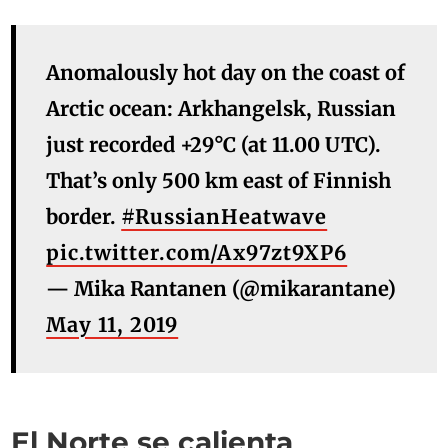
Anomalously hot day on the coast of
Arctic ocean: Arkhangelsk, Russian
just recorded +29°C (at 11.00 UTC).
That’s only 500 km east of Finnish
border.
#RussianHeatwave
pic.twitter.com/Ax97zt9XP6
— Mika Rantanen (@mikarantane)
May 11, 2019
El Norte se calienta