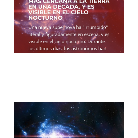
MÁS CERCANA A LA TIERRA
EN UNA DÉCADA. Y ES
VISIBLE EN EL CIELO
NOCTURNO
Una nueva supernova ha "irrumpido"
literal y figuradamente en escena, y es
visible en el cielo nocturno. Durante
los últimos días, los astrónomos han
estado apuntando sus telescopios
hacia un objeto celeste familiar en
nuestro cielo...