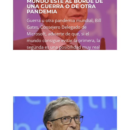
MUNDO ESTÉ AL BORDE DE
UNA GUERRA O DE OTRA
PANDEMIA
Guerra u otra pandemia mundial, Bill
Gates, Consejero Delegado de
Microsoft, advierte de que, si el
mundo consigue evitar la primera, la
segunda es una posibilidad muy real
en los próximos 25 años. Gates dijo
recientemente a "Make It" del...