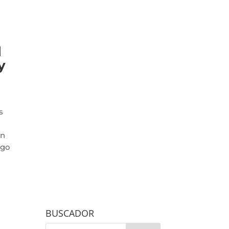
l
y
s
l
en
igo
BUSCADOR
a