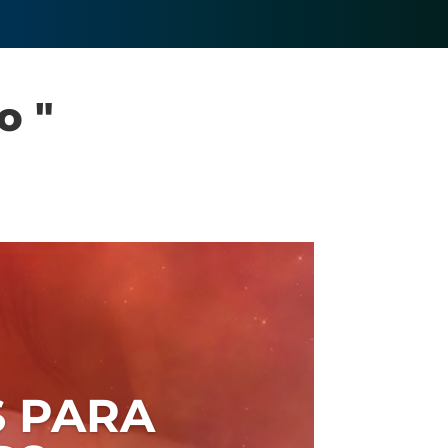
o "
 PARA