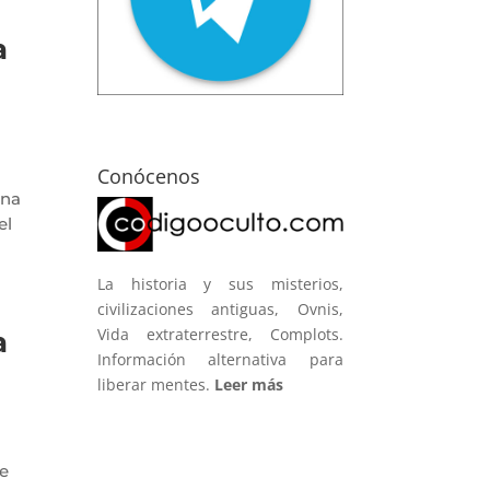
a
Conócenos
una
el
La historia y sus misterios,
civilizaciones antiguas, Ovnis,
Vida extraterrestre, Complots.
a
Información alternativa para
liberar mentes.
Leer más
te