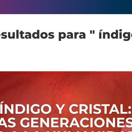
sultados para " índig
ÍNDIGO Y CRISTAL:
AS GENERACIONES