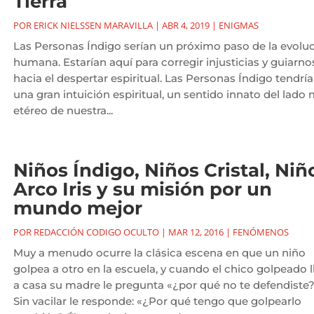
Tierra
POR
ERICK NIELSSEN MARAVILLA
|
ABR 4, 2019
|
ENIGMAS
Las Personas Índigo serían un próximo paso de la evolu
humana. Estarían aquí para corregir injusticias y guiarno
hacia el despertar espiritual. Las Personas Índigo tendrí
una gran intuición espiritual, un sentido innato del lado
etéreo de nuestra...
Niños Índigo, Niños Cristal, Niñ
Arco Iris y su misión por un
mundo mejor
POR
REDACCIÓN CODIGO OCULTO
|
MAR 12, 2016
|
FENÓMENOS
Muy a menudo ocurre la clásica escena en que un niño
golpea a otro en la escuela, y cuando el chico golpeado l
a casa su madre le pregunta «¿por qué no te defendiste?
Sin vacilar le responde: «¿Por qué tengo que golpearlo