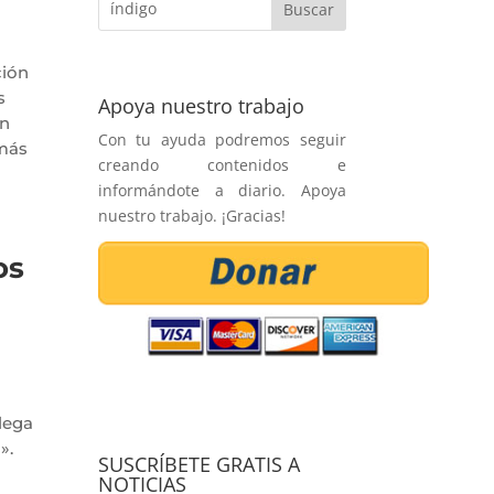
ción
s
Apoya nuestro trabajo
an
Con tu ayuda podremos seguir
 más
creando contenidos e
informándote a diario. Apoya
nuestro trabajo. ¡Gracias!
os
lega
».
SUSCRÍBETE GRATIS A
NOTICIAS