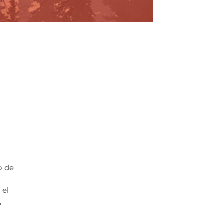
o de
 el
,