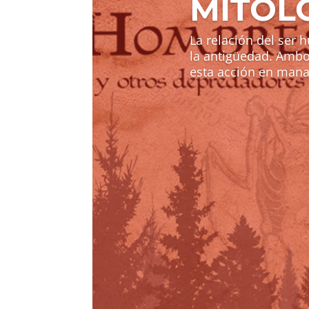
MITOL
La relación del ser
la antigüedad. Ambos
esta acción en manad