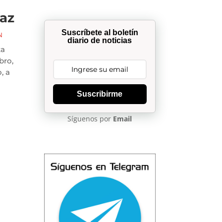
íaz
Suscríbete al boletín
N
diario de noticias
ta
bro,
, a
Suscribirme
Síguenos por
Email