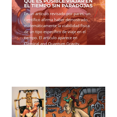
QUE ES POSIBLE VIAJAR EN
EL TIEMPO SIN PARADOJAS
En un artículo revisado por pares, un
científico afirma haber demostrado
matemáticamente la viabilidad física
de un tipo específico de viaje en el
tiempo. El artículo aparece en
Classical and Quantum Gravity.
Germain Tobar y Fabio Costa,...