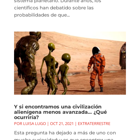
sistema planetario. Durante años, los
científicos han debatido sobre las
probabilidades de que...
Y si encontramos una civilización
alienígena menos avanzada… ¿Qué
ocurriría?
POR
LUISA LUGO
|
OCT 21, 2021
|
EXTRATERRESTRE
Esta pregunta ha dejado a más de uno con
mucha curiosidad; y es que encontrar una