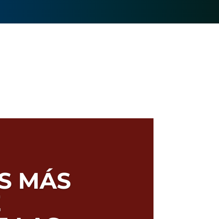
S MÁS
E