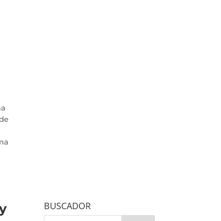
ma
 de
ema
BUSCADOR
y