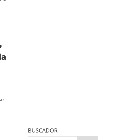
”
da
a
se
BUSCADOR