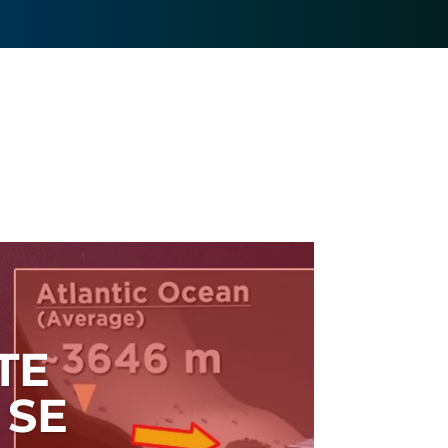
TE
 SE