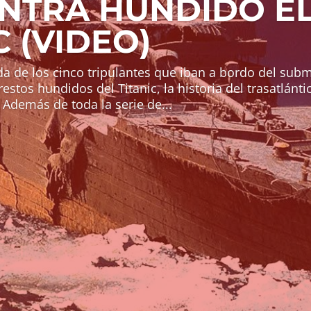
NTRA HUNDIDO E
C (VIDEO)
ida de los cinco tripulantes que iban a bordo del sub
restos hundidos del Titanic, la historia del trasatlánti
. Además de toda la serie de...