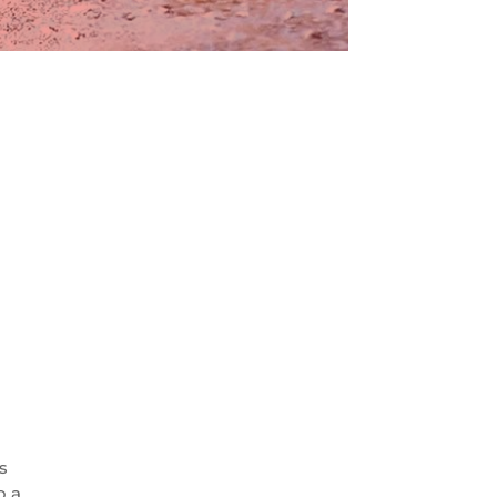
a
s
o a