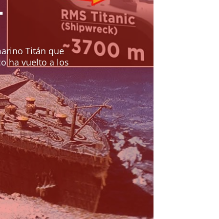
L
marino Titán que
co ha vuelto a los