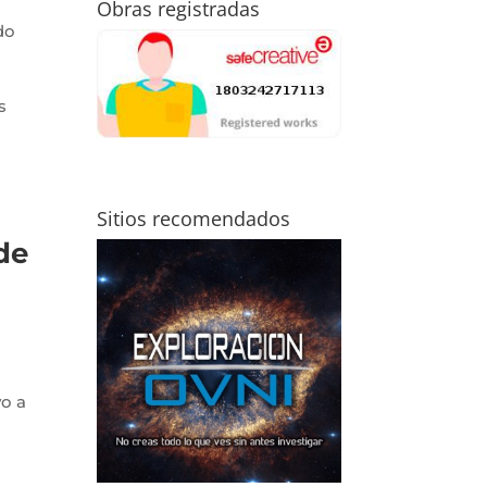
Obras registradas
do
s
Sitios recomendados
de
vo a