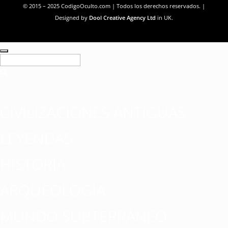
© 2015 – 2025 CodigoOculto.com | Todos los derechos reservados. |
Designed by
Dool Creative Agency Ltd
in UK.
CIVILIZACIONES ANTIGUAS
LEYENDAS
HISTORIA
ARQUEOLOGÍA
MUNDO SUBTERRÁNEO