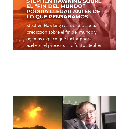
STEPHEN HAWKING SOBRE
EL “FIN DEL MUNDO”
PODRÍA LLEGAR ANTES DE
LO QUE PENSÁBAMOS
Stephen Hawking realizó una audaz
predicción sobre el fin del mundo y
además explicó qué factor podría
acelerar el proceso. El difunto Stephen
Hawking pensaba que el mundo se va
a acabar antes de lo que pensábamos.
Él no se basaba en...