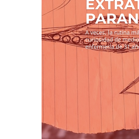
EXTRA
PARAN
A veces, la rutina m
curiosidad de medio
enfermería de 31 año