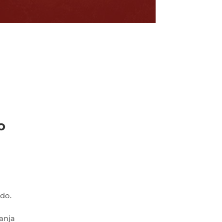
o
do.
anja