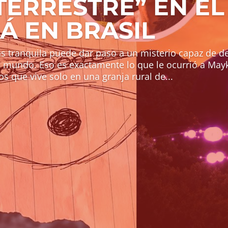
TERRESTRE” EN EL
Á EN BRASIL
ás tranquila puede dar paso a un misterio capaz de de
 mundo. Eso es exactamente lo que le ocurrió a Mayk
s que vive solo en una granja rural de...