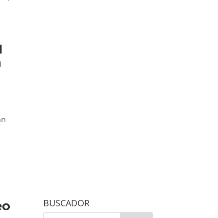
I
n
an
BUSCADOR
eo