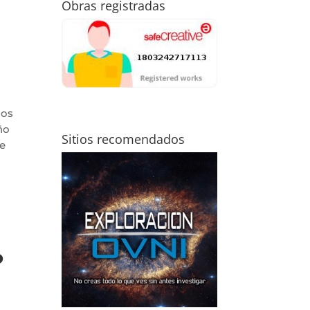
Obras registradas
dos
ño
Sitios recomendados
e
o