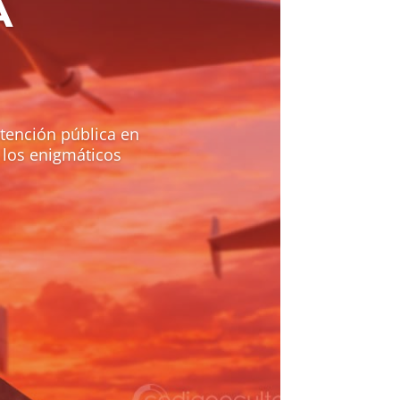
A
atención pública en
 los enigmáticos