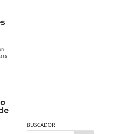
es
en
asta
do
 de
BUSCADOR