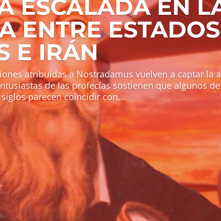
A ESCALADA EN L
A ENTRE ESTADOS
 E IRÁN
iones atribuidas a Nostradamus vuelven a captar la 
ntusiastas de las profecías sostienen que algunos de
siglos parecen coincidir con...