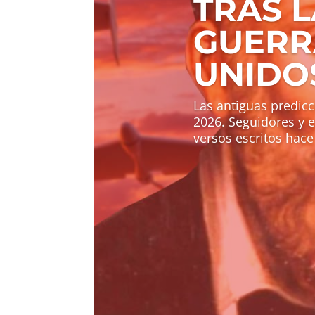
TRAS L
GUERR
UNIDOS
Las antiguas predicc
2026. Seguidores y e
versos escritos hace 