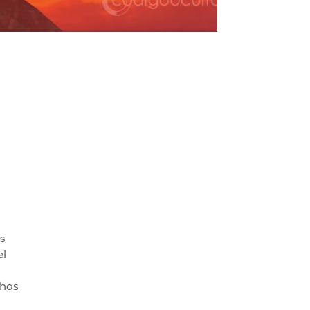
s
el
chos