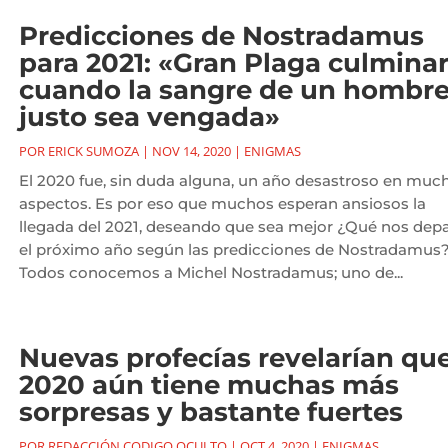
Predicciones de Nostradamus
para 2021: «Gran Plaga culmina
cuando la sangre de un hombr
justo sea vengada»
POR
ERICK SUMOZA
|
NOV 14, 2020
|
ENIGMAS
El 2020 fue, sin duda alguna, un año desastroso en muc
aspectos. Es por eso que muchos esperan ansiosos la
llegada del 2021, deseando que sea mejor ¿Qué nos dep
el próximo año según las predicciones de Nostradamus
Todos conocemos a Michel Nostradamus; uno de...
Nuevas profecías revelarían qu
2020 aún tiene muchas más
sorpresas y bastante fuertes
POR
REDACCIÓN CODIGO OCULTO
|
OCT 4, 2020
|
ENIGMAS