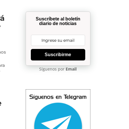
rá
Suscríbete al boletín
diario de noticias
e
hos
Suscribirme
ara
Síguenos por
Email
?
e